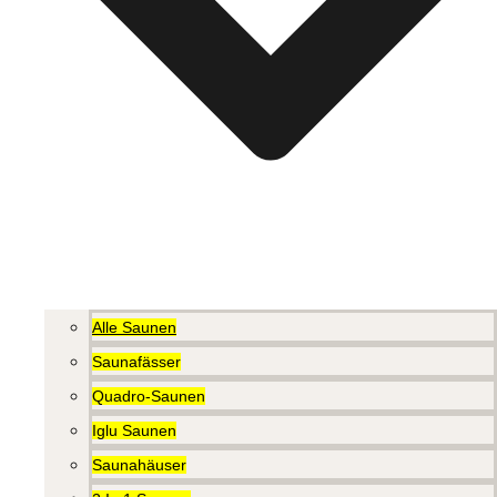
Alle Saunen
Saunafässer
Quadro-Saunen
Iglu Saunen
Saunahäuser