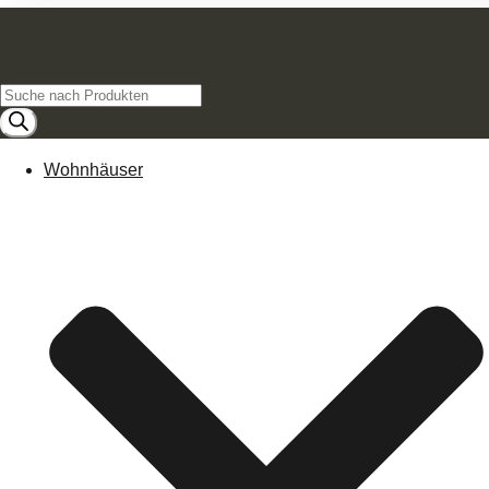
Products
search
Wohnhäuser