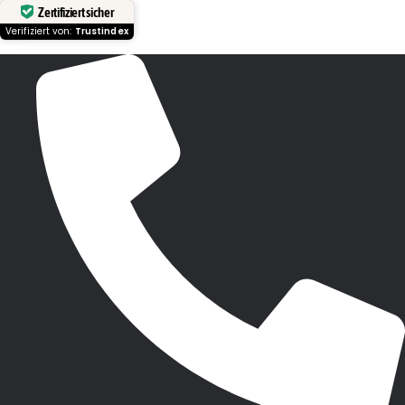
Zertifiziert sicher
Verifiziert von:
Trustindex