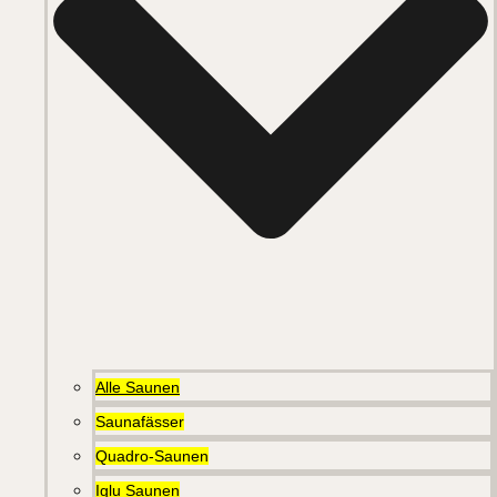
Alle Saunen
Saunafässer
Quadro-Saunen
Iglu Saunen