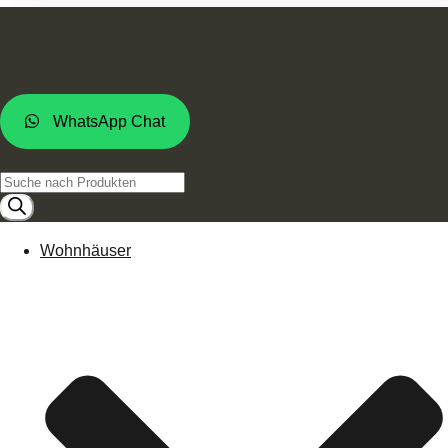
WhatsApp Chat
Products
search
Wohnhäuser