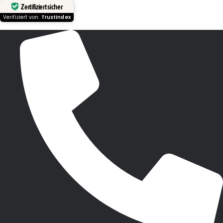
Zertifiziert sicher
Verifiziert von:
Trustindex