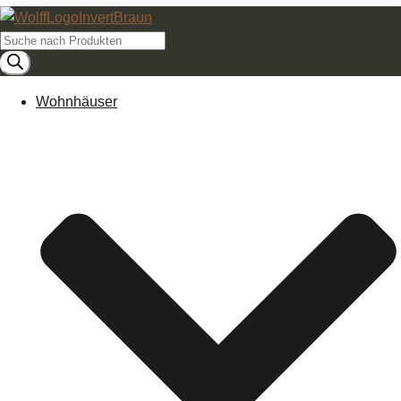
Products
search
Wohnhäuser