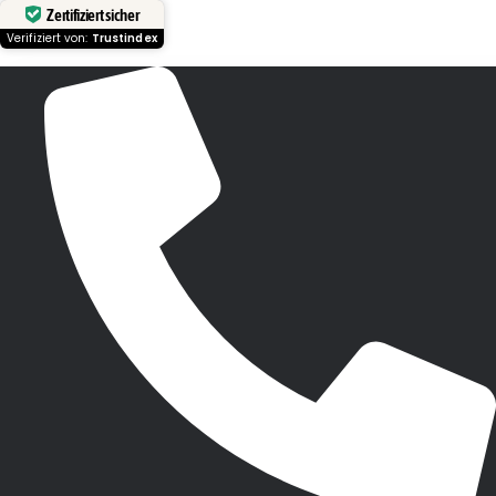
Zertifiziert sicher
Verifiziert von:
Trustindex