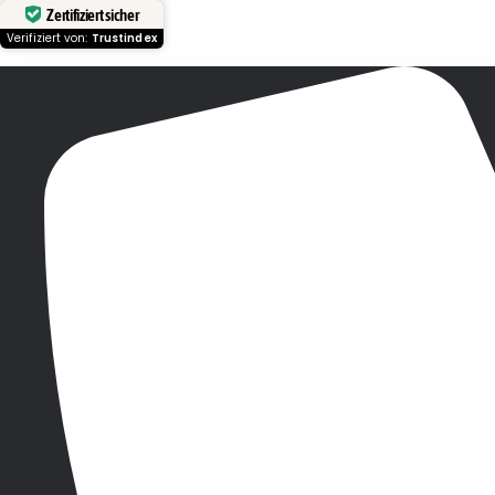
Zertifiziert sicher
Verifiziert von:
Trustindex