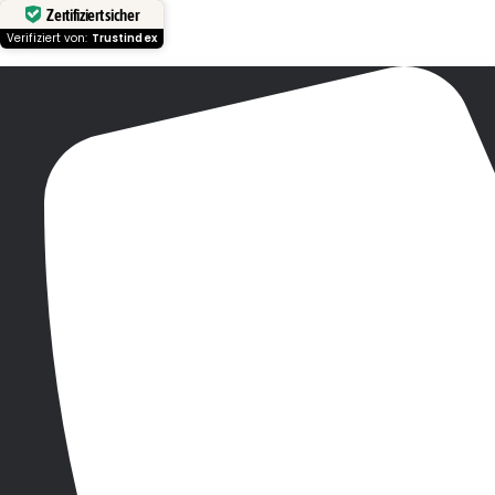
Zertifiziert sicher
Verifiziert von:
Trustindex