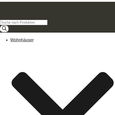
Products
search
Wohnhäuser