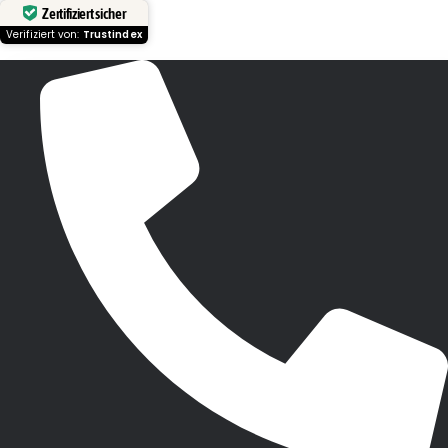
Zertifiziert sicher
Verifiziert von:
Trustindex