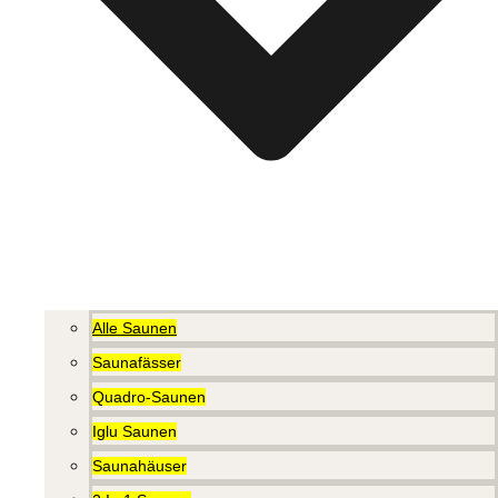
Alle Saunen
Saunafässer
Quadro-Saunen
Iglu Saunen
Saunahäuser